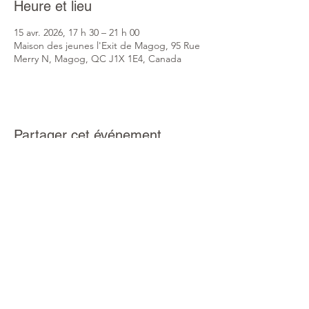
Heure et lieu
15 avr. 2026, 17 h 30 – 21 h 00
Maison des jeunes l'Exit de Magog, 95 Rue
Merry N, Magog, QC J1X 1E4, Canada
Partager cet événement
info@mdjlexit.com
819 847-1647
Politique de confidentialité
© 2022 par Maison des jeunes l'Exit. Créé avec Wix.com