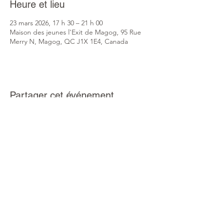
Heure et lieu
23 mars 2026, 17 h 30 – 21 h 00
Maison des jeunes l'Exit de Magog, 95 Rue
Merry N, Magog, QC J1X 1E4, Canada
Partager cet événement
info@mdjlexit.com
819 847-1647
Politique de confidentialité
© 2022 par Maison des jeunes l'Exit. Créé avec Wix.com