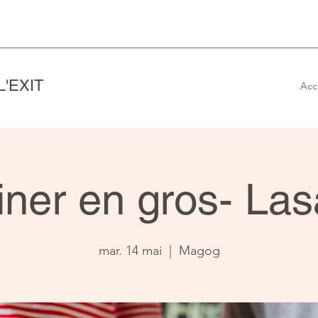
'EXIT
Acc
iner en gros- La
mar. 14 mai
  |  
Magog