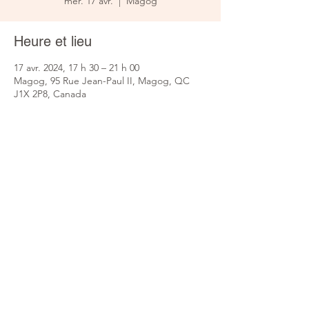
mer. 17 avr.
  |  
Magog
Heure et lieu
17 avr. 2024, 17 h 30 – 21 h 00
Magog, 95 Rue Jean-Paul II, Magog, QC
J1X 2P8, Canada
Partager cet événement
info@mdjlexit.com
819 847-1647